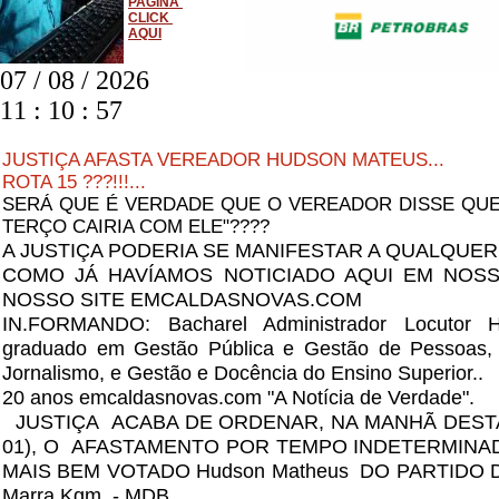
PAGINA
CLICK
AQUI
11:10:57
07 / 08 / 2026
11 : 10 : 57
JUSTIÇA AFASTA VEREADOR HUDSON MATEUS...
ROTA 15 ???!!!...
SERÁ QUE É VERDADE QUE O VEREADOR DISSE QUE 
TERÇO CAIRIA COM ELE"????
A JUSTIÇA PODERIA SE MANIFESTAR A QUALQUE
COMO JÁ HAVÍAMOS NOTICIADO AQUI EM NOS
NOSSO SITE EMCALDASNOVAS.COM
IN.FORMANDO: Bacharel Administrador Locutor H
graduado em Gestão Pública e Gestão de Pessoas
Jornalismo, e Gestão e Docência do Ensino Superior..
20 anos emcaldasnovas.com "A Notícia de Verdade".
JUSTIÇA ACABA DE ORDENAR, NA MANHÃ DESTA 
01), O AFASTAMENTO POR TEMPO INDETERMI
MAIS BEM VOTADO Hudson Matheus DO PARTIDO D
Marra Kgm - MDB ..