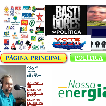
POLÍTICA
PÁGINA PRINCIPAL
LOCUTOR
HIGOR
JUNIOR
DIRETOR-
PRESIDENTE
AO VIVO. -
SE
DESEJAR
OUVIR A
RADIO
SOZINHA
EM OUTRA