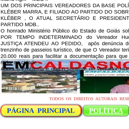
UM DOS PRINCIPAIS VEREADORES DA BASE POL
KLÉBER MARRA, E FILIADO AO PARTIDO DO SOB
KLÉBER , O ATUAL SECRETÁRIO E PRESIDEN
PARTIDO MDB..
O honrado Ministério Público do Estado de Goiás sol
POR TEMPO INDETERMINADO do Vereador Hu
JUSTIÇA ATENDEU AO PEDIDO, após denúncia de 
trenzinho de passeios turístico, de que O Vereador ter
20.000 reais para facilitar a documentação para que
rodar na cidade..
Agora o Problema é que o suplente do Vereador Hud
Claudinho Costa, que já foi até PRESO, Por quase 10
caso DAS ACUSAÇÕES EM QUE ELE ESTARI
QUADRILHA JUNTAMENTE COM SUA ESPOSA MA
SERVIDORES) QUE ERA CHEFE NO DE
TODOS OS DIREITOS AUTORAIS RE
ARRECADAÇÃO DA PREFEITURA, ACUSADOS
VALORES NAS VIAS DE ARRECADAÇÃO DE IMPOST
PÁGINA PRINCIPAL
PÁGINA PRINCIPAL
POLÍTICA
DIMINUINDO OS VALORES..
A notícia para o AFASTAMENTO IMEDIATO DO "V
já circula nas redes sociais, e inclusive foi postada em